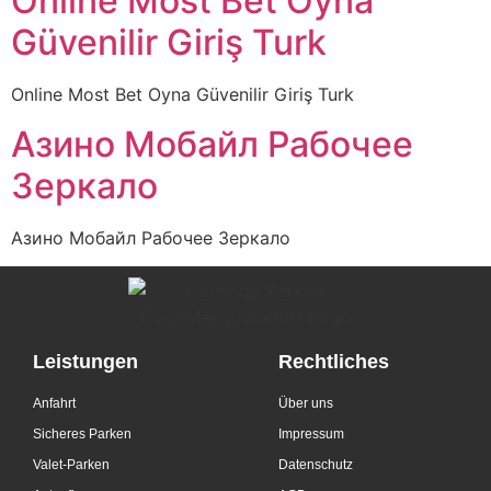
Online Most Bet Oyna
Güvenilir Giriş Turk
Online Most Bet Oyna Güvenilir Giriş Turk
Азино Мобайл Рабочее
Зеркало
Азино Мобайл Рабочее Зеркало
Leistungen
Rechtliches
Anfahrt
Über uns
Sicheres Parken
Impressum
Valet-Parken
Datenschutz